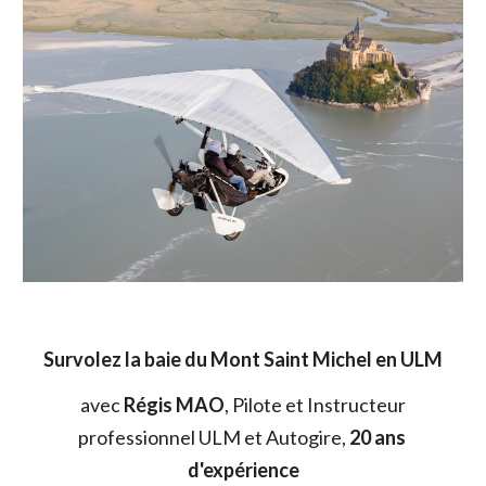
 Survolez 
la baie du
 Mont Saint Michel en ULM
 avec 
Régis MAO
, 
P
ilote et Instructeur 
professionnel ULM et 
A
utogire, 
20 ans 
d'expérience