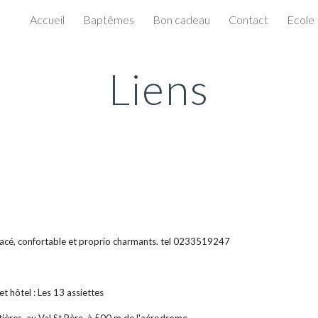
Accueil
Baptêmes
Bon cadeau
Contact
Ecole
ip to main content
Skip to navigat
Liens
placé, confortable et proprio charmants. tel 0233519247
 et hôtel : Les 13 assiettes 