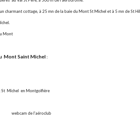
ttières  au Val St Père, à 500 m de l'aérodrome. 
t un charmant cottage, à 25 mn de la baie du Mont St Michel et à 5 mn de St Hi
ichel.
u Mont 
u  Mont Saint Michel
 :
Mt St  Michel  en Montgolfière 
               webcam de l'aéroclub 