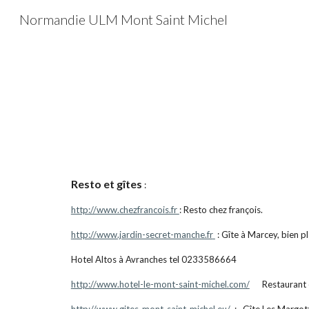
Normandie ULM Mont Saint Michel
Sk
Resto et gîtes
: 
http://www.chezfrancois.fr 
: Resto chez françois.
http://www.jardin-secret-manche.fr
 : Gîte à Marcey, bien 
Hotel Altos à Avranches tel 0233586664 
http://www.hotel-le-mont-saint-michel.com/
      Restaurant