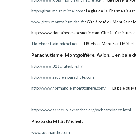
http://www.gites-mont-saint-michel.eu/
  :   Gîte Les Margo
http://gites-mt-st-michel.com
 : Le gîte de La Charmelais es
www.gites-montsaintmichel.fr
 : Gîte à coté du Mont Saint M
http://www.domainedelabesnerie.com  Gîte à 10 minutes d
Hotelmontsaintmichel.net
       Hôtels au Mont Saint Michel 
Parachutisme, Montgolfière, Avion.... en baie d
http://www.321chutelibre.fr/
http://www.saut-en-parachute.com
http://www.normandie-montgolfiere.com/
       La baie du 
http://www.aeroclub-avranches.org/webcam/index.html
   
Photo du Mt St Michel 
:  
www.sudmanche.com